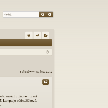
Hledat
Pokročilé hledání
R
FA
řih
eg
Q
lá
ist
sit
ro
se
va
t
3 příspěvky • Stránka
1
z
1
emohu nalézt v žádném z mě
T. Lampa je pětinožičková.
?