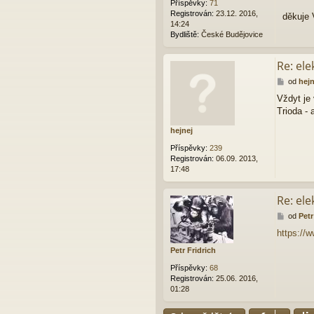
Příspěvky:
71
e
Registrován:
23.12. 2016,
děkuje 
k
14:24
Bydliště:
České Budějovice
Re: el
P
od
hejn
ř
Vždyt je
í
Trioda - 
s
p
hejnej
ě
v
Příspěvky:
239
e
Registrován:
06.09. 2013,
k
17:48
Re: el
P
od
Petr
ř
https://
í
s
Petr Fridrich
p
ě
Příspěvky:
68
v
Registrován:
25.06. 2016,
e
01:28
k