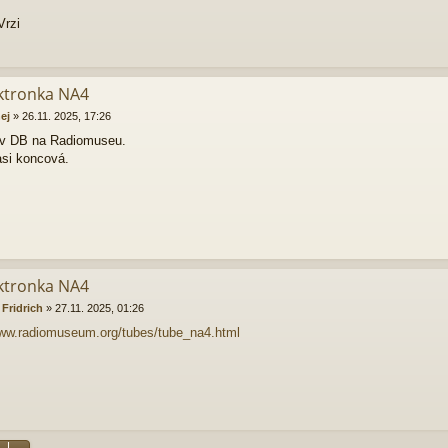
Vrzi
ektronka NA4
ej
»
26.11. 2025, 17:26
 v DB na Radiomuseu.
asi koncová.
ektronka NA4
 Fridrich
»
27.11. 2025, 01:26
www.radiomuseum.org/tubes/tube_na4.html