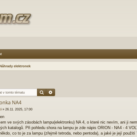
at
Náhrady elektronek
Hledat
Pokročilé hledání
ronka NA4
zi
»
26.11. 2025, 17:00
den
sem ve svých zásobách lampu(elektronku) NA 4, o které nic nevím, ani ji n
ých katalogů. Při pohledu shora na lampu je zde nápis ORION - NA4 - 4 VOL
někdo, co to je za lampu (zřejmě tetroda, nebo pentoda), a jaké je její použití 