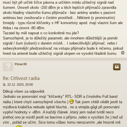
ě
musí být při určité šířce pásma a určitém módu užitečný signál nad
v
šumem. Úroveň okolo -150 dBm je u těch lepších přijímačů zpravidla
e
okolo hladiny vlastního šumu přijimače - bez antény anebo s pasivní
k
anténou bez zesilovače v čistém prostředí....Některé (s prominutím)
šmejdy - typu různé klíčenky s HF konvertory apod. mají vlastní šum ale
třeba i na úrovni -80 dBm.
Tazatel by měl napsat o co konkrétně mu jde?
Samozřejmě, je to důležitý parametr, ale mnohem důležitější je poměr
signál / šum (rušení) v daném místě... I sebecitlivější přijímač, nebo i
sebevýkonnější předzesilovač na vstupu přijimače bude k ničemu, pokud
hned na anteně bude užitečný signál utopen ve vysoké hladině šumu.
Petan30
r
Re: Citlivost radia
P
22.12. 2023, 20:00
ř
Děkuji všem za odpovědi.
í
Jednalo se porovnání mojí "klíčenky" RTL- SDR a čínského Full band
s
p
rádia ( které chytí samozřejmě všecho )
Tak jsem chtěl vědět jestli ta
ě
mýdlová krabička nebude úplně hluchá , no a strejda gůgl při porovnání
v
vyplivl hodnoty v -dBm .A každý článek ,který jem našel tvrdil neco
e
jiného( ono je rozdíl jestli se bavíme o příjmu ,nebo o vysílání že ) teď už
k
vím , pořád se učím. Sice tomu vůbec tomu nerozumím ,ale hrozně mě