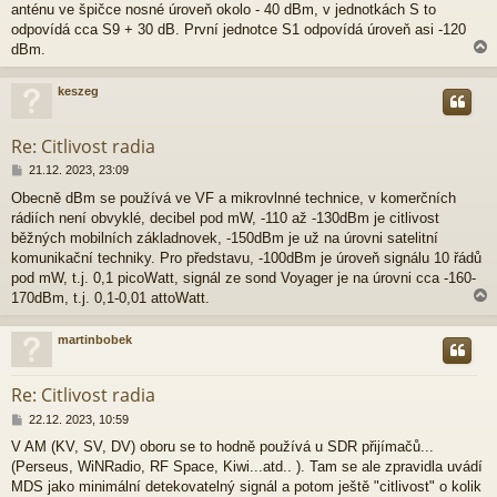
anténu ve špičce nosné úroveň okolo - 40 dBm, v jednotkách S to
odpovídá cca S9 + 30 dB. První jednotce S1 odpovídá úroveň asi -120
dBm.
keszeg
r
Re: Citlivost radia
P
21.12. 2023, 23:09
ř
Obecně dBm se používá ve VF a mikrovlnné technice, v komerčních
í
rádiích není obvyklé, decibel pod mW, -110 až -130dBm je citlivost
s
p
běžných mobilních základnovek, -150dBm je už na úrovni satelitní
ě
komunikační techniky. Pro představu, -100dBm je úroveň signálu 10 řádů
v
pod mW, t.j. 0,1 picoWatt, signál ze sond Voyager je na úrovni cca -160-
e
170dBm, t.j. 0,1-0,01 attoWatt.
k
martinbobek
r
Re: Citlivost radia
P
22.12. 2023, 10:59
ř
V AM (KV, SV, DV) oboru se to hodně používá u SDR přijímačů...
í
(Perseus, WiNRadio, RF Space, Kiwi...atd.. ). Tam se ale zpravidla uvádí
s
p
MDS jako minimální detekovatelný signál a potom ještě "citlivost" o kolik