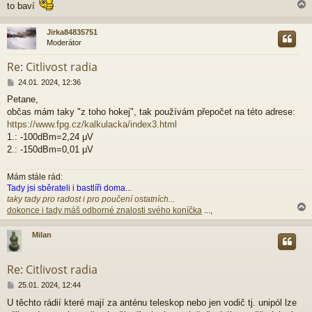
to baví
Jirka84835751
Moderátor
r
Re: Citlivost radia
P
24.01. 2024, 12:36
ř
Petane,
í
občas mám taky "z toho hokej", tak používám přepočet na této adrese:
s
p
https://www.fpg.cz/kalkulacka/index3.html
ě
1.: -100dBm=2,24 μV
v
2.: -150dBm=0,01 μV
e
k
Mám stále rád:
Tady jsi sběrateli i bastlíři doma
...
taky tady pro radost i pro poučení ostatních...
dokonce i tady máš odborné znalosti svého koníčka
...,
Milan
r
Re: Citlivost radia
P
25.01. 2024, 12:44
ř
U těchto rádií které mají za anténu teleskop nebo jen vodič tj. unipól lze
í