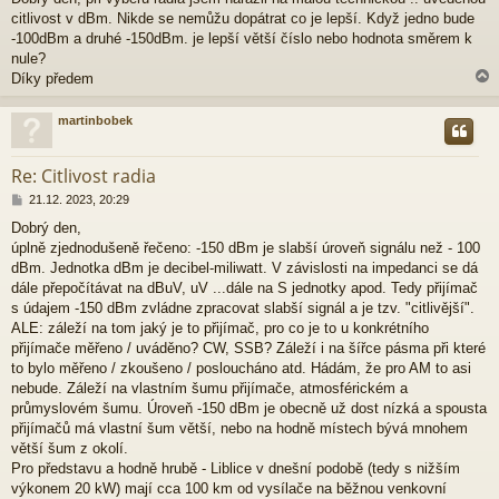
í
citlivost v dBm. Nikde se nemůžu dopátrat co je lepší. Když jedno bude
s
p
-100dBm a druhé -150dBm. je lepší větší číslo nebo hodnota směrem k
ě
nule?
v
Díky předem
e
k
martinbobek
r
Re: Citlivost radia
P
21.12. 2023, 20:29
ř
Dobrý den,
í
úplně zjednodušeně řečeno: -150 dBm je slabší úroveň signálu než - 100
s
p
dBm. Jednotka dBm je decibel-miliwatt. V závislosti na impedanci se dá
ě
dále přepočítávat na dBuV, uV ...dále na S jednotky apod. Tedy přijímač
v
s údajem -150 dBm zvládne zpracovat slabší signál a je tzv. "citlivější".
e
ALE: záleží na tom jaký je to přijímač, pro co je to u konkrétního
k
přijímače měřeno / uváděno? CW, SSB? Záleží i na šířce pásma při které
to bylo měřeno / zkoušeno / posloucháno atd. Hádám, že pro AM to asi
nebude. Záleží na vlastním šumu přijímače, atmosférickém a
průmyslovém šumu. Úroveň -150 dBm je obecně už dost nízká a spousta
přijímačů má vlastní šum větší, nebo na hodně místech bývá mnohem
větší šum z okolí.
Pro představu a hodně hrubě - Liblice v dnešní podobě (tedy s nižším
výkonem 20 kW) mají cca 100 km od vysílače na běžnou venkovní