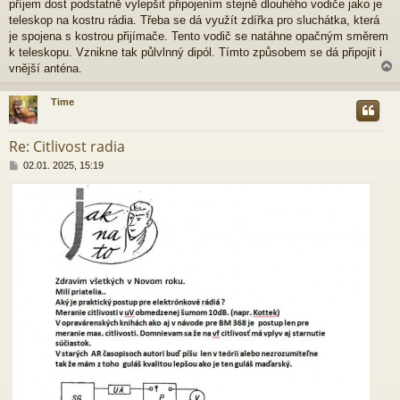
příjem dost podstatně vylepšit připojením stejně dlouhého vodiče jako je
s
p
teleskop na kostru rádia. Třeba se dá využít zdířka pro sluchátka, která
ě
je spojena s kostrou přijímače. Tento vodič se natáhne opačným směrem
v
k teleskopu. Vznikne tak půlvlnný dipól. Tímto způsobem se dá připojit i
e
vnější anténa.
k
Time
r
Re: Citlivost radia
P
02.01. 2025, 15:19
ř
í
s
p
ě
v
e
k