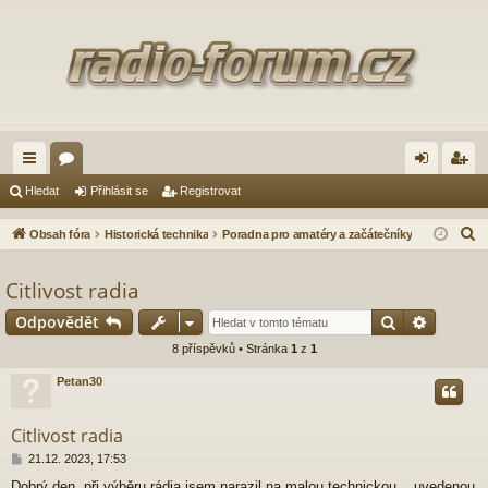
yc
ór
řih
eg
Hledat
Přihlásit se
Registrovat
hl
a
lá
ist
H
Obsah fóra
Historická technika
Poradna pro amatéry a začátečníky
é
sit
ro
l
e
Citlivost radia
od
se
va
d
Hledat
Pokroči
Odpovědět
ka
t
a
8 příspěvků • Stránka
1
z
1
zy
t
Petan30
Citlivost radia
P
21.12. 2023, 17:53
ř
Dobrý den, při výběru rádia jsem narazil na malou technickou .. uvedenou