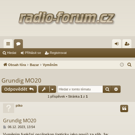
yc
ór
řih
eg
Hledat
Přihlásit se
Registrovat
hl
a
lá
ist
H
Obsah fóra
Bazar
Vyměním
é
sit
ro
l
e
Grundig MO20
od
se
va
d
Hledat
Pokroči
Odpovědět
ka
t
a
1 příspěvek • Stránka
1
z
1
zy
t
piko
Grundig MO20
P
06.12. 2023, 13:54
ř
Vyměním funkční osciloskop (opticky jako nový) za slib, že: