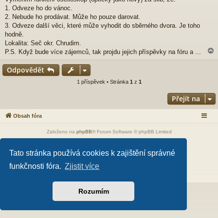
í
1. Odveze ho do vánoc.
s
p
2. Nebude ho prodávat. Může ho pouze darovat.
ě
3. Odveze další věci, které může vyhodit do sběrného dvora. Je toho
v
hodně.
e
Lokalita: Seč okr. Chrudim.
k
P.S. Když bude více zájemců, tak projdu jejich příspěvky na fóru a ...
Odpovědět
r
1 příspěvek • Stránka
1
z
1
Přejít na
Obsah fóra
Založeno na
phpBB
® Forum Software © phpBB Limited
Style od
Arty
- Aktualizovat phpBB 3.2 od MrGaby
Český překlad –
phpBB.cz
Tato stránka používá cookies k zajištění správné
PRIVACY_LINK
|
TERMS_LINK
funkčnosti fóra.
Zjistit více
Rozumím