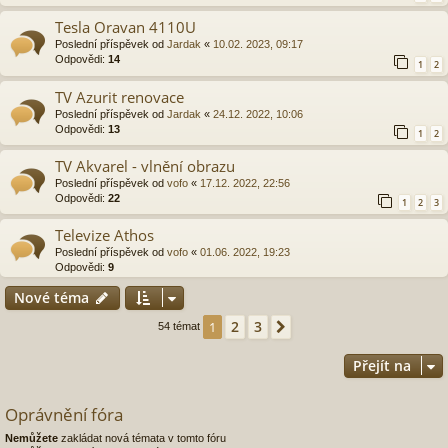
Tesla Oravan 4110U
Poslední příspěvek od
Jardak
«
10.02. 2023, 09:17
Odpovědi:
14
1
2
TV Azurit renovace
Poslední příspěvek od
Jardak
«
24.12. 2022, 10:06
Odpovědi:
13
1
2
TV Akvarel - vlnění obrazu
Poslední příspěvek od
vofo
«
17.12. 2022, 22:56
Odpovědi:
22
1
2
3
Televize Athos
Poslední příspěvek od
vofo
«
01.06. 2022, 19:23
Odpovědi:
9
Nové téma
2
3
1
Další
54 témat
Přejít na
Oprávnění fóra
Nemůžete
zakládat nová témata v tomto fóru