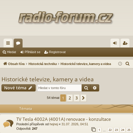
yc
ór
řih
eg
Hledat
Přihlásit se
Registrovat
hl
a
lá
ist
H
Obsah fóra
Historická technika
Historické televize, kamery a videa
é
sit
ro
l
e
Historické televize, kamery a videa
od
se
va
d
Hledat
Pokročilé hledání
Nové téma
ka
t
a
zy
t
2
3
1
Další
54 témat
Témata
TV Tesla 4002A (4001A) renovace - konzultace
Poslední příspěvek od
hejnej
«
31.07. 2026, 04:51
Odpovědi:
247
1
22
23
24
25
…