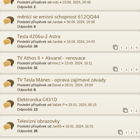
Poslední příspěvek od
vofo
«
23.06. 2024, 20:46
Odpovědi:
2
měnící se emisní schopnost 612QQ44
Poslední příspěvek od
Jardak
«
30.04. 2024, 18:38
Odpovědi:
6
Tesla 4206u-2 Astra
Poslední příspěvek od
Jardak
«
16.04. 2024, 14:43
Odpovědi:
34
1
2
3
4
TV Athos II + Akvarel - renovace
Poslední příspěvek od
hmc1
«
13.03. 2024, 16:11
Odpovědi:
31
1
2
3
4
TV Tesla Mánes - oprava zajímavé závady
Poslední příspěvek od
David
«
28.01. 2024, 18:09
Odpovědi:
8
Elektronika C431D
Poslední příspěvek od
Vašek P
«
25.01. 2024, 05:15
Odpovědi:
13
1
2
Televizní obrazovky
Poslední příspěvek od
Jan55
«
16.01. 2024, 16:31
Odpovědi:
25
1
2
3