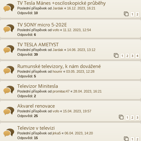
TV Tesla Mánes +osciloskopické průběhy
Poslední příspěvek od
Jardak
«
16.12. 2023, 16:21
Odpovědi:
10
1
2
TV SONY micro 5-202E
Poslední příspěvek od
vofo
«
11.12. 2023, 12:54
Odpovědi:
6
TV TESLA AMETYST
Poslední příspěvek od
Jardak
«
14.06. 2023, 13:12
Odpovědi:
39
1
2
3
4
Rumunské televizory, k nám dovážené
Poslední příspěvek od
houmr
«
03.05. 2023, 12:28
Odpovědi:
5
Televizor Minitesla
Poslední příspěvek od
promitac47
«
28.04. 2023, 16:21
Odpovědi:
2
Akvarel renovace
Poslední příspěvek od
vofo
«
15.04. 2023, 19:57
Odpovědi:
25
1
2
3
Televize v televizi
Poslední příspěvek od
jirka5
«
06.04. 2023, 14:20
Odpovědi:
15
1
2