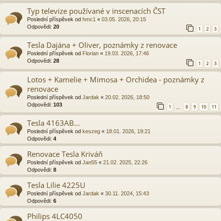
Typ televize používané v inscenacích ČST
Poslední příspěvek od
hmc1
«
03.05. 2026, 20:15
Odpovědi:
20
1
2
3
Tesla Dajána + Oliver, poznámky z renovace
Poslední příspěvek od
Florian
«
19.03. 2026, 17:46
Odpovědi:
28
1
2
3
Lotos + Kamelie + Mimosa + Orchidea - poznámky z
renovace
Poslední příspěvek od
Jardak
«
20.02. 2026, 18:50
Odpovědi:
103
1
8
9
10
11
…
Tesla 4163AB...
Poslední příspěvek od
keszeg
«
18.01. 2026, 19:21
Odpovědi:
4
Renovace Tesla Kriváň
Poslední příspěvek od
Jan55
«
21.02. 2025, 22:26
Odpovědi:
8
Tesla Lilie 4225U
Poslední příspěvek od
Jardak
«
30.11. 2024, 15:43
Odpovědi:
6
Philips 4LC4050