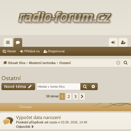
yc
ór
řih
eg
Hledat
Přihlásit se
Registrovat
hl
a
lá
ist
H
Obsah fóra
Moderní technika
Ostatní
é
sit
ro
l
e
Ostatní
od
se
va
d
Hledat
Pokročilé hledání
Nové téma
ka
t
a
zy
t
2
3
1
Další
58 témat
Témata
Výpočet data narození
Poslední příspěvek od
natala
«
03.08. 2026, 14:48
Odpovědi:
9