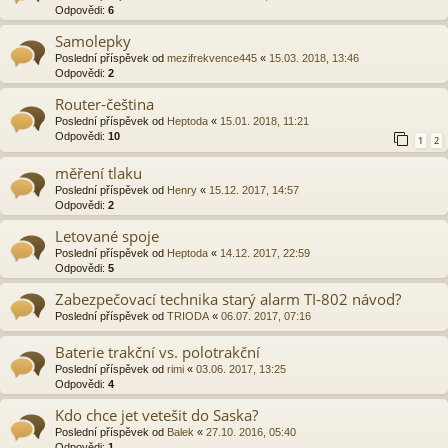
Odpovědi:
6
Samolepky
Poslední příspěvek od
mezifrekvence445
«
15.03. 2018, 13:46
Odpovědi:
2
Router-čeština
Poslední příspěvek od
Heptoda
«
15.01. 2018, 11:21
Odpovědi:
10
1
2
měření tlaku
Poslední příspěvek od
Henry
«
15.12. 2017, 14:57
Odpovědi:
2
Letované spoje
Poslední příspěvek od
Heptoda
«
14.12. 2017, 22:59
Odpovědi:
5
Zabezpečovací technika starý alarm TI-802 návod?
Poslední příspěvek od
TRIODA
«
06.07. 2017, 07:16
Baterie trakční vs. polotrakční
Poslední příspěvek od
rimi
«
03.06. 2017, 13:25
Odpovědi:
4
Kdo chce jet vetešit do Saska?
Poslední příspěvek od
Balek
«
27.10. 2016, 05:40
Odpovědi:
1