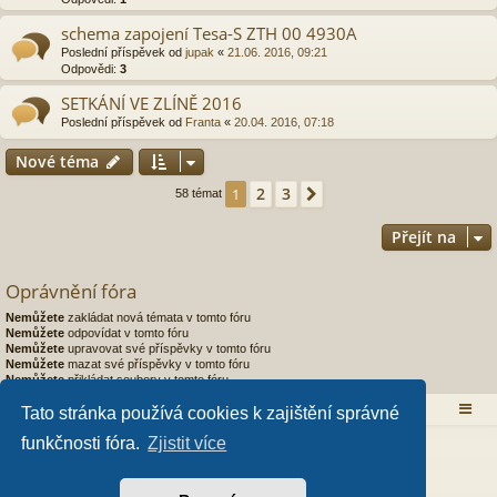
schema zapojení Tesa-S ZTH 00 4930A
Poslední příspěvek od
jupak
«
21.06. 2016, 09:21
Odpovědi:
3
SETKÁNÍ VE ZLÍNĚ 2016
Poslední příspěvek od
Franta
«
20.04. 2016, 07:18
Nové téma
2
3
1
Další
58 témat
Přejít na
Oprávnění fóra
Nemůžete
zakládat nová témata v tomto fóru
Nemůžete
odpovídat v tomto fóru
Nemůžete
upravovat své příspěvky v tomto fóru
Nemůžete
mazat své příspěvky v tomto fóru
Nemůžete
přikládat soubory v tomto fóru
Obsah fóra
Tato stránka používá cookies k zajištění správné
funkčnosti fóra.
Zjistit více
Založeno na
phpBB
® Forum Software © phpBB Limited
Style od
Arty
- Aktualizovat phpBB 3.2 od MrGaby
Český překlad –
phpBB.cz