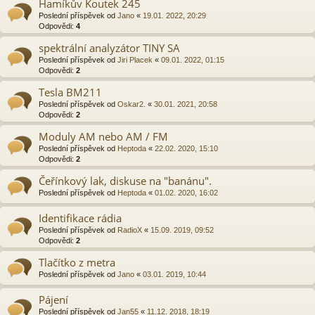
Hamíkův Koutek 245
Poslední příspěvek od
Jano
«
19.01. 2022, 20:29
Odpovědi:
4
spektrální analyzátor TINY SA
Poslední příspěvek od
Jiri Placek
«
09.01. 2022, 01:15
Odpovědi:
2
Tesla BM211
Poslední příspěvek od
Oskar2.
«
30.01. 2021, 20:58
Odpovědi:
2
Moduly AM nebo AM / FM
Poslední příspěvek od
Heptoda
«
22.02. 2020, 15:10
Odpovědi:
2
Čeřínkový lak, diskuse na "banánu".
Poslední příspěvek od
Heptoda
«
01.02. 2020, 16:02
Identifikace rádia
Poslední příspěvek od
RadioX
«
15.09. 2019, 09:52
Odpovědi:
2
Tlačítko z metra
Poslední příspěvek od
Jano
«
03.01. 2019, 10:44
Pájení
Poslední příspěvek od
Jan55
«
11.12. 2018, 18:19