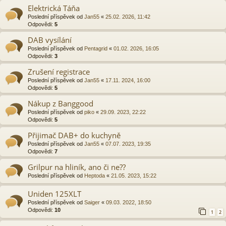
Elektrická Táňa
Poslední příspěvek od
Jan55
«
25.02. 2026, 11:42
Odpovědi:
5
DAB vysílání
Poslední příspěvek od
Pentagrid
«
01.02. 2026, 16:05
Odpovědi:
3
Zrušení registrace
Poslední příspěvek od
Jan55
«
17.11. 2024, 16:00
Odpovědi:
5
Nákup z Banggood
Poslední příspěvek od
piko
«
29.09. 2023, 22:22
Odpovědi:
5
Přijimač DAB+ do kuchyně
Poslední příspěvek od
Jan55
«
07.07. 2023, 19:35
Odpovědi:
7
Grilpur na hliník, ano či ne??
Poslední příspěvek od
Heptoda
«
21.05. 2023, 15:22
Uniden 125XLT
Poslední příspěvek od
Saiger
«
09.03. 2022, 18:50
Odpovědi:
10
1
2