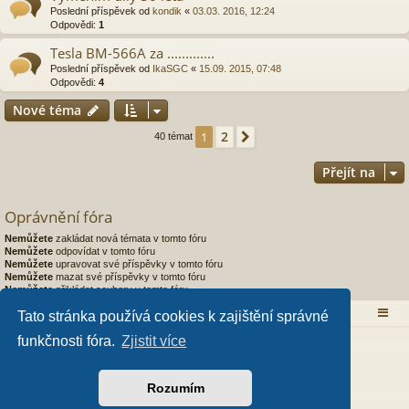
Poslední příspěvek od
kondik
«
03.03. 2016, 12:24
Odpovědi:
1
Tesla BM-566A za .............
Poslední příspěvek od
IkaSGC
«
15.09. 2015, 07:48
Odpovědi:
4
Nové téma
2
1
Další
40 témat
Přejít na
Oprávnění fóra
Nemůžete
zakládat nová témata v tomto fóru
Nemůžete
odpovídat v tomto fóru
Nemůžete
upravovat své příspěvky v tomto fóru
Nemůžete
mazat své příspěvky v tomto fóru
Nemůžete
přikládat soubory v tomto fóru
Obsah fóra
Tato stránka používá cookies k zajištění správné
funkčnosti fóra.
Zjistit více
Založeno na
phpBB
® Forum Software © phpBB Limited
Style od
Arty
- Aktualizovat phpBB 3.2 od MrGaby
Český překlad –
phpBB.cz
Rozumím
PRIVACY_LINK
|
TERMS_LINK