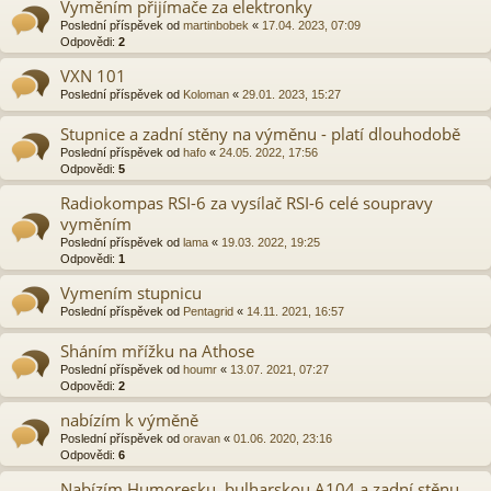
Vyměním přijímače za elektronky
Poslední příspěvek od
martinbobek
«
17.04. 2023, 07:09
Odpovědi:
2
VXN 101
Poslední příspěvek od
Koloman
«
29.01. 2023, 15:27
Stupnice a zadní stěny na výměnu - platí dlouhodobě
Poslední příspěvek od
hafo
«
24.05. 2022, 17:56
Odpovědi:
5
Radiokompas RSI-6 za vysílač RSI-6 celé soupravy
vyměním
Poslední příspěvek od
lama
«
19.03. 2022, 19:25
Odpovědi:
1
Vymením stupnicu
Poslední příspěvek od
Pentagrid
«
14.11. 2021, 16:57
Sháním mřížku na Athose
Poslední příspěvek od
houmr
«
13.07. 2021, 07:27
Odpovědi:
2
nabízím k výměně
Poslední příspěvek od
oravan
«
01.06. 2020, 23:16
Odpovědi:
6
Nabízím Humoresku, bulharskou A104 a zadní stěnu