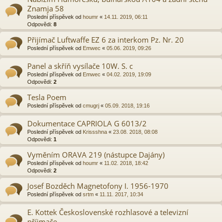
Znamja 58
Poslední příspěvek od
houmr
«
14.11. 2019, 06:11
Odpovědi:
8
Přijímač Luftwaffe EZ 6 za interkom Pz. Nr. 20
Poslední příspěvek od
Emwec
«
05.06. 2019, 09:26
Panel a skříň vysílače 10W. S. c
Poslední příspěvek od
Emwec
«
04.02. 2019, 19:09
Odpovědi:
2
Tesla Poem
Poslední příspěvek od
cmugrj
«
05.09. 2018, 19:16
Dokumentace CAPRIOLA G 6013/2
Poslední příspěvek od
Krissshna
«
23.08. 2018, 08:08
Odpovědi:
1
Vyměním ORAVA 219 (nástupce Dajány)
Poslední příspěvek od
houmr
«
11.02. 2018, 18:42
Odpovědi:
2
Josef Bozděch Magnetofony I. 1956-1970
Poslední příspěvek od
srtm
«
11.11. 2017, 10:34
E. Kottek Československé rozhlasové a televizní
příjmače