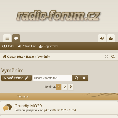
yc
ór
řih
eg
Hledat
Přihlásit se
Registrovat
hl
a
lá
ist
H
Obsah fóra
Bazar
Vyměním
é
sit
ro
l
e
Vyměním
od
se
va
d
Hledat
Pokročilé hledání
Nové téma
ka
t
a
zy
t
2
1
Další
40 témat
Témata
Grundig MO20
Poslední příspěvek od
piko
«
06.12. 2023, 13:54