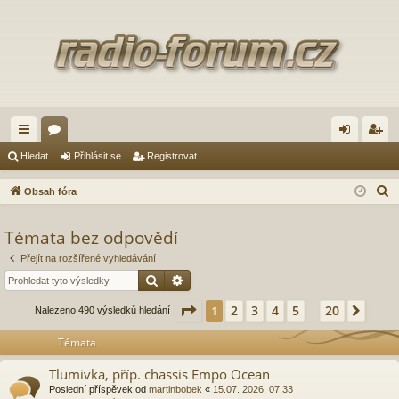
yc
ór
řih
eg
Hledat
Přihlásit se
Registrovat
hl
a
lá
ist
H
Obsah fóra
é
sit
ro
l
e
Témata bez odpovědí
od
se
va
d
Přejít na rozšířené vyhledávání
ka
t
a
Hledat
Pokročilé hledání
zy
t
Stránka
1
z
20
2
3
4
5
20
1
Další
Nalezeno 490 výsledků hledání
…
Témata
Tlumivka, příp. chassis Empo Ocean
Poslední příspěvek od
martinbobek
«
15.07. 2026, 07:33