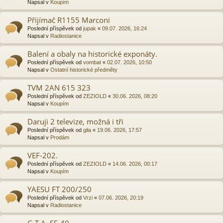
Napsal v
Koupím
Přijímač R1155 Marconi
Poslední příspěvek od
jupak
«
09.07. 2026, 16:24
Napsal v
Radiostanice
Balení a obaly na historické exponáty.
Poslední příspěvek od
vombat
«
02.07. 2026, 10:50
Napsal v
Ostatní historické předměty
TVM 2AN 615 323
Poslední příspěvek od
ZEZIOLD
«
30.06. 2026, 08:20
Napsal v
Koupím
Daruji 2 televize, možná i tři
Poslední příspěvek od
gila
«
19.06. 2026, 17:57
Napsal v
Prodám
VEF-202.
Poslední příspěvek od
ZEZIOLD
«
14.06. 2026, 00:17
Napsal v
Koupím
YAESU FT 200/250
Poslední příspěvek od
Vrzi
«
07.06. 2026, 20:19
Napsal v
Radiostanice
G.T.A. SE-40