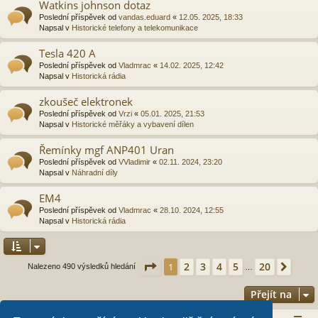
Watkins johnson dotaz
Poslední příspěvek od
vandas.eduard
«
12.05. 2025, 18:33
Napsal v
Historické telefony a telekomunikace
Tesla 420 A
Poslední příspěvek od
Vladmrac
«
14.02. 2025, 12:42
Napsal v
Historická rádia
zkoušeč elektronek
Poslední příspěvek od
Vrzi
«
05.01. 2025, 21:53
Napsal v
Historické měřáky a vybavení dílen
Řemínky mgf ANP401 Uran
Poslední příspěvek od
VVladimir
«
02.11. 2024, 23:20
Napsal v
Náhradní díly
EM4
Poslední příspěvek od
Vladmrac
«
28.10. 2024, 12:55
Napsal v
Historická rádia
Stránka
1
z
20
2
3
4
5
20
1
Další
Nalezeno 490 výsledků hledání
…
Přejít na