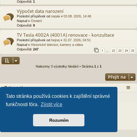
Odpovědi:
1
Výpočet data narození
Poslední příspěvek od
natala
«
03.08. 2026, 14:48
Napsal v
Ostatní
Odpovědi:
9
TV Tesla 4002A (4001A) renovace - konzultace
Poslední příspěvek od
hejnej
«
31.07. 2026, 04:51
Napsal v
Historické televize, kamery a videa
Odpovědi:
247
1
22
23
24
25
…
Nalezeny 3 výsledky hledání • Stránka
1
z
1
Přejít na
Obsah fóra
Tato stránka používá cookies k zajištění správné
Založeno na
phpBB
® Forum Software © phpBB Limited
Style od
Arty
- Aktualizovat phpBB 3.2 od MrGaby
funkčnosti fóra.
Zjistit více
Český překlad –
phpBB.cz
PRIVACY_LINK
|
TERMS_LINK
Rozumím