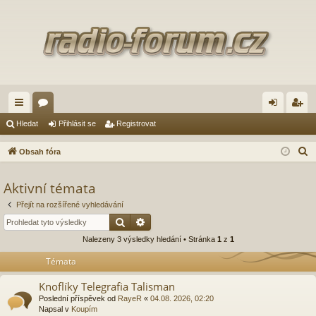
yc
ór
řih
eg
Hledat
Přihlásit se
Registrovat
hl
a
lá
ist
H
Obsah fóra
é
sit
ro
l
e
Aktivní témata
od
se
va
d
Přejít na rozšířené vyhledávání
ka
t
a
Hledat
Pokročilé hledání
zy
t
Nalezeny 3 výsledky hledání • Stránka
1
z
1
Témata
Knoflíky Telegrafia Talisman
Poslední příspěvek od
RayeR
«
04.08. 2026, 02:20
Napsal v
Koupím