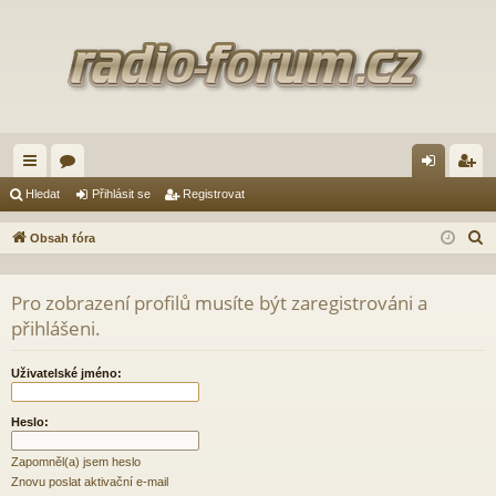
yc
ór
řih
eg
Hledat
Přihlásit se
Registrovat
hl
a
lá
ist
H
Obsah fóra
é
sit
ro
l
e
od
se
va
Pro zobrazení profilů musíte být zaregistrováni a
d
přihlášeni.
ka
t
a
zy
t
Uživatelské jméno:
Heslo:
Zapomněl(a) jsem heslo
Znovu poslat aktivační e-mail