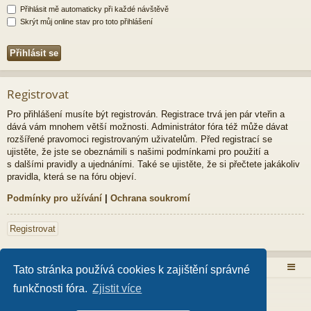
Přihlásit mě automaticky při každé návštěvě
Skrýt můj online stav pro toto přihlášení
Registrovat
Pro přihlášení musíte být registrován. Registrace trvá jen pár vteřin a
dává vám mnohem větší možnosti. Administrátor fóra též může dávat
rozšířené pravomoci registrovaným uživatelům. Před registrací se
ujistěte, že jste se obeznámili s našimi podmínkami pro použití a
s dalšími pravidly a ujednáními. Také se ujistěte, že si přečtete jakákoliv
pravidla, která se na fóru objeví.
Podmínky pro užívání
|
Ochrana soukromí
Registrovat
Obsah fóra
Tato stránka používá cookies k zajištění správné
funkčnosti fóra.
Zjistit více
Založeno na
phpBB
® Forum Software © phpBB Limited
Style od
Arty
- Aktualizovat phpBB 3.2 od MrGaby